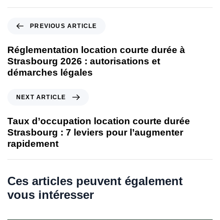
P
PREVIOUS ARTICLE
r
e
Réglementation location courte durée à
v
Strasbourg 2026 : autorisations et
i
démarches légales
o
u
N
NEXT ARTICLE
s
e
A
x
Taux d’occupation location courte durée
r
t
Strasbourg : 7 leviers pour l’augmenter
t
A
rapidement
i
r
c
t
l
i
Ces articles peuvent également
e
c
vous intéresser
l
e