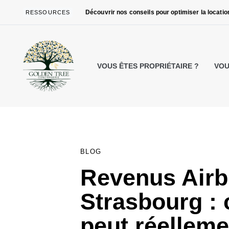
Skip
Skip
Découvrir nos conseils pour optimiser la locati
RESSOURCES
links
to
primary
navigation
Skip
VOUS ÊTES PROPRIÉTAIRE ?
VOU
to
content
PUBLISHED
IN:
BLOG
Revenus Airb
Strasbourg :
peut réelleme