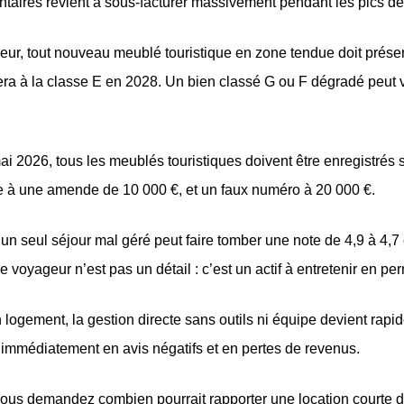
aires revient à sous-facturer massivement pendant les pics d
eur, tout nouveau meublé touristique en zone tendue doit prés
a à la classe E en 2028. Un bien classé G ou F dégradé peut vo
ai 2026, tous les meublés touristiques doivent être enregistrés s
e à une amende de 10 000 €, et un faux numéro à 20 000 €.
un seul séjour mal géré peut faire tomber une note de 4,9 à 4,7 
 voyageur n’est pas un détail : c’est un actif à entretenir en p
 logement, la gestion directe sans outils ni équipe devient rap
t immédiatement en avis négatifs et en pertes de revenus.
us demandez combien pourrait rapporter une location courte dur