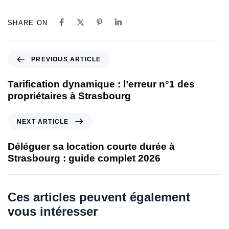
SHARE ON
P
PREVIOUS ARTICLE
r
e
Tarification dynamique : l’erreur n°1 des
v
propriétaires à Strasbourg
i
o
N
NEXT ARTICLE
u
e
s
x
Déléguer sa location courte durée à
A
t
Strasbourg : guide complet 2026
r
A
t
r
i
t
Ces articles peuvent également
c
i
l
vous intéresser
c
e
l