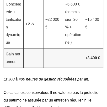
Concierg
~6 600 €
erie +
(commis
tarificatio
~22 000
sion 20
~15 400
76 %
n
€
% +
€
dynamiq
opération
ue
nel)
Gain net
+3 400 €
annuel
Et 300 à 400 heures de gestion récupérées par an.
Ce calcul est conservateur. Il ne valorise pas la protection
du patrimoine assurée par un entretien régulier, ni le