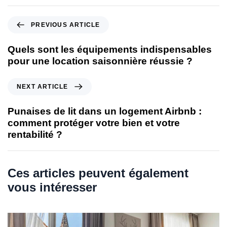
P
PREVIOUS ARTICLE
r
e
Quels sont les équipements indispensables
v
pour une location saisonnière réussie ?
i
o
N
NEXT ARTICLE
u
e
s
x
Punaises de lit dans un logement Airbnb :
A
t
comment protéger votre bien et votre
r
A
rentabilité ?
t
r
i
t
c
i
Ces articles peuvent également
l
c
e
vous intéresser
l
e