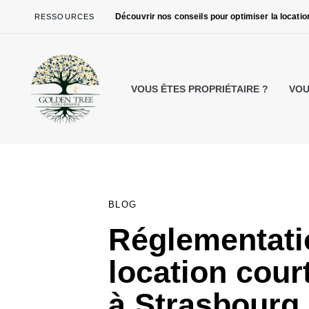
Skip
Skip
Découvrir nos conseils pour optimiser la locati
RESSOURCES
links
to
primary
navigation
Skip
VOUS ÊTES PROPRIÉTAIRE ?
VOU
to
content
PUBLISHED
IN:
BLOG
Réglementati
location cour
à Strasbourg 